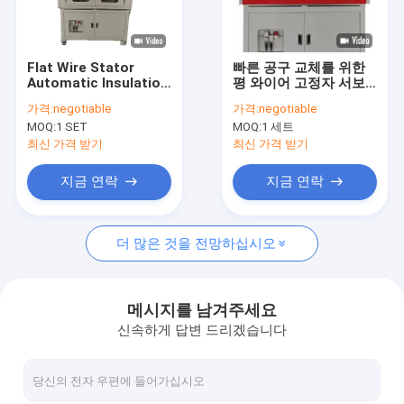
회사 소개
공장 투어
Flat Wire Stator
빠른 공구 교체를 위한
Automatic Insulation
평 와이어 고정자 서보
품질 관리
Paper Machine with
종이 삽입 장비
가격:
negotiable
가격:
negotiable
Tension and Paper
MOQ:
1 SET
MOQ:
1 세트
Handling
연락처
최신 가격 받기
최신 가격 받기
뉴스
지금 연락
지금 연락
견적 요청
더 많은 것을 전망하십시오
헤어핀 와일딩 머신
메시지를 남겨주세요
신속하게 답변 드리겠습니다
라크 제거 기계
스테이터 압축 기계