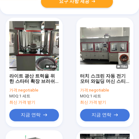
요구 사항 제공
라이트 광산 트럭을 위
터치 스크린 자동 전기
한 스타터 확장 브러쉬
모터 와일딩 머신 스티
리스 모터 아메차르 와
터 와일딩 머신
가격:
negotiable
가격:
negotiable
일딩 머신
MOQ:
1 세트
MOQ:
1 세트
최신 가격 받기
최신 가격 받기
지금 연락
지금 연락