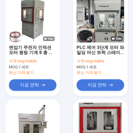
변압기 주전자 인덕션
PLC 제어 3단계 모터 와
모터 윙링 기계 8 층 평
일딩 머신 트럭 스테이
면 와이어
터 라인
가격:
negotiable
가격:
negotiable
MOQ:
1 세트
MOQ:
1 세트
최신 가격 받기
최신 가격 받기
지금 연락
지금 연락
홈
제품 소개
동영상