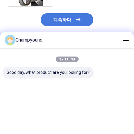
계속하다
Champyound
추천된 제품
12:11 PM
Good day, what product are you looking for?
OEM 필드 플래트 와이
세르보 제어 스타터 와
단일 단계 전기 
어 PMSM 플래트 와이
일딩 머신
착 코일 와일딩 
어 모터용 스테터 와이
보 제어
어링 머신
최고의 가격
최고의 가격
최고의 