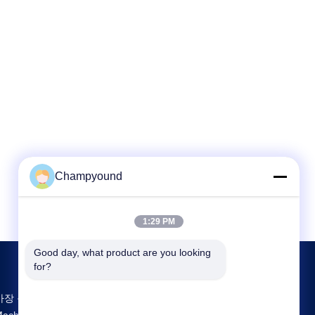
Champyound
1:29 PM
Good day, what product are you looking 
for?
가장 큰 연구 개발 및 생산 Hairpin Winding