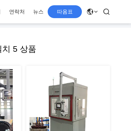
개
연락처
뉴스
따옴표
치 5 상품