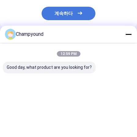
계속하다
Champyound
추천된 제품
12:59 PM
Good day, what product are you looking for?
로터 코일 싱글 스테이
고 정밀 자동 장착 코일
세바 제어 모터 
터 자동 와일딩 머신
모터 와일딩 기계 승용
일딩 머신 세 바
370mm 2.5kW
차 스테이터
이터 라인 50KN
최고의 가격
최고의 가격
최고의 