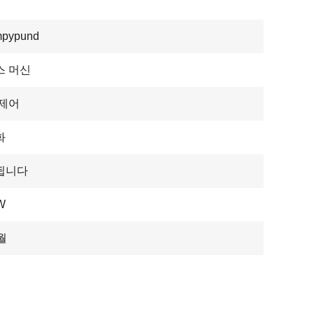
pypund
스 머신
 제어
화
됩니다
W
월