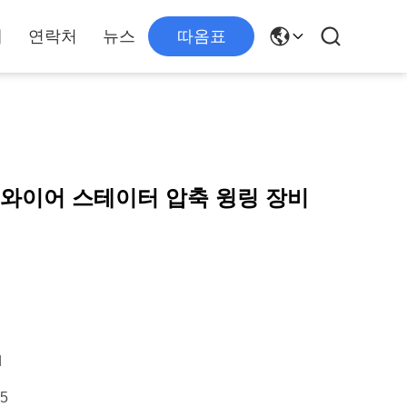
개
연락처
뉴스
따옴표
 와이어 스테이터 압축 윙링 장비
d
15