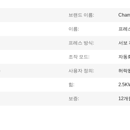
브랜드 이름:
Cham
이름:
프레
프레스 방식:
서보
조작 모드:
자동
)
사용자 정의:
허락
힘:
2.5K
보증:
12개