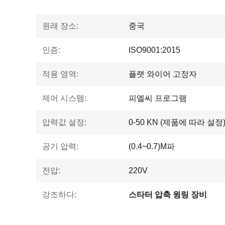
원래 장소:
중국
인증:
ISO9001:2015
적용 영역:
플랫 와이어 고정자
제어 시스템:
피엘씨 프로그램
압력값 설정:
0-50 KN (제품에 따라 설정
공기 압력:
(0.4~0.7)M파
전압:
220V
강조하다:
스타터 압축 윙링 장비