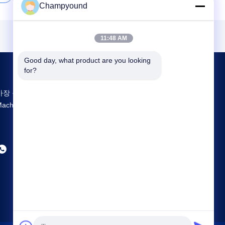
Champyound
11:48 AM
Good day, what product are you looking 
for?
가장 큰 연구 개발 및 생산 Hairpin Winding
Machine 중국 공급업체