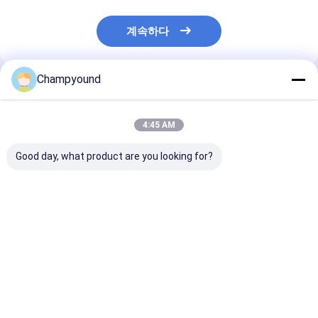
계속하다
Champyound
추천된 제품
4:45 AM
Good day, what product are you looking for?
전동기 권상기
평면 와이어 스테이터
6 층 평면 와이
조립 라인 확장 모터 윙
이터 와이더 서보
코일 제조 기계 OEM
코일 제조 기계 
최고의 가격
최고의 가격
최고의 