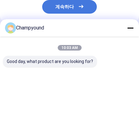
계속하다
Champyound
추천된 제품
10:03 AM
Good day, what product are you looking for?
평면 와이어 스테이터
자동 모터 코일 스테이
220V 평면 와
장착 코일 윙링 기계 전
터 라인 와이더 장비
이터 로터 코일 
기 모터 생산 라인
220V 5kW
삽입 기계 고도로
화
최고의 가격
최고의 가격
최고의 
Desktop Site