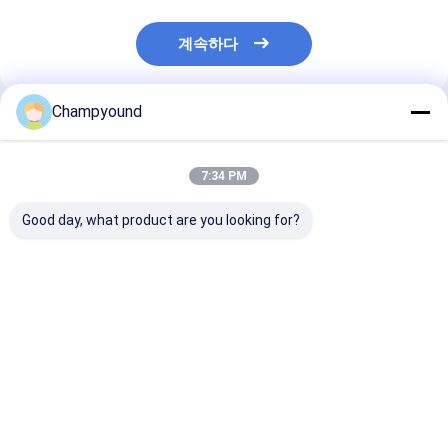
계속하다
Champyound
추천된 제품
7:34 PM
Good day, what product are you looking for?
밴 트럭 스테이터 모터
자동 세르보 제어 대전
완전 자동 모터 
자동 레이저 용접 기계
기 스테이터 코일 용접
터 장갑 코일 와
평면 유선 모터
기계
신 레이저 용접
최고의 가격
최고의 가격
최고의 