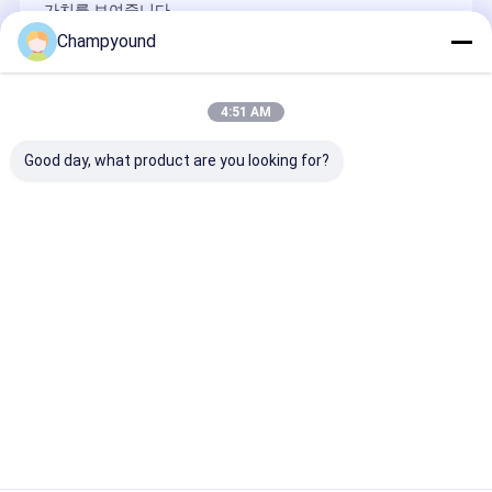
가치를 보여줍니다.
Champyound
Recommended Products
4:51 AM
Good day, what product are you looking for?
전기 오토바이를 위한
로터 코일 싱글 스테이
380V 모터 코
ISO 아웃보드 PMSM
터 자동 와일딩 머신
기계 평면 와이어
모터 스테이터 와일딩
370mm 2.5kW
이터 절단 장비
머신
문의 보내기
문의 보내기
문의 보
Desktop Site
홈
사이트맵
연락처
사이트맵
개인정보 보호 정책