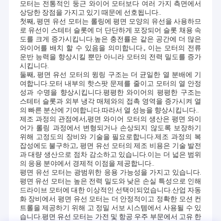
모터는 전통적인 둥근 와이어 모터보다 여러 가지 측면에서
상당한 장점을 가지고 있기 때문에 선호됩니다..
첫째, 평면 유선 모터는 롤링에 평면 모양의 유선을 사용하므
로 유선이 스테터 슬롯에 더 단단하게 포장되어 슬롯 채용 속
도를 크게 증가시킵니다.높은 충전률은 같은 공간에 더 많은
와이어를 배치 할 수 있음을 의미합니다., 이는 모터의 전류
운반 능력을 향상시킬 뿐만 아니라 모터의 전력 밀도를 증가
시킵니다.
둘째, 평면 유선 모터의 윙링 구조는 더 균일한 열 분배에 기
여합니다.모터 내부의 핫스팟 문제를 줄이고 모터의 열 안정
성과 수명을 향상시킵니다.평평한 와이어의 평평한 구조는
스테터 슬롯과 외부 냉각 매체와의 접촉 영역을 증가시켜 열
의 빠른 분산에 기여합니다.따라서 열 성능을 향상시킵니다..
제조 과정의 관점에서,평면 와이어 모터의 생산은 평면 와이
어가 롤링 과정에서 변형되거나 손상되지 않도록 보장하기
위해 고정도의 장비와 기술을 필요로합니다.제조 과정의 복
잡성에도 불구하고, 평면 유선 모터의 제조 비용은 기술 발전
과 대량 생산으로 점차 감소하고 있습니다.이는 더 넓은 범위
의 응용 분야에서 경제적 이점을 제공합니다..
평면 유선 모터는 광범위한 응용 가능성을 가지고 있습니다.
평면 유선 모터는 높은 전력 밀도와 낮은 손실 특성으로 인해
드라이브 모터에 대한 이상적인 선택이되었습니다.산업 자동
화 장비에서 평면 유선 모터는 더 안정적이고 정확한 모션 컨
트롤을 제공하기 위해 고 정밀 서보 시스템에서 사용될 수 있
습니다.평면 유선 모터는 가전 및 항공 우주 부문에서 고유 한