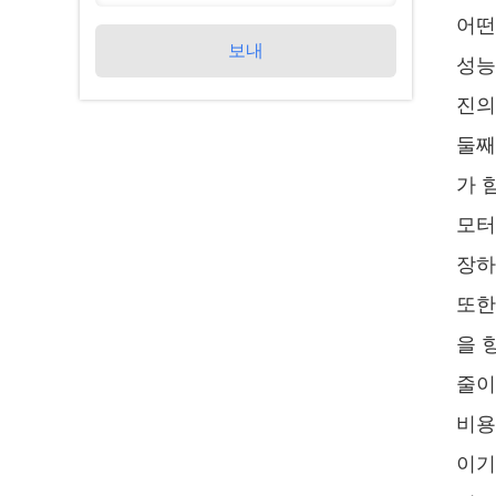
어떤
보내
성능
진의
둘째
가 
모터
장하
또한
을 
줄이
비용
이기