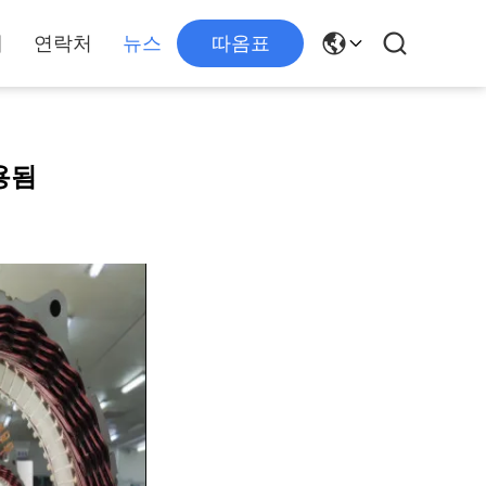
개
연락처
뉴스
따옴표
용됨