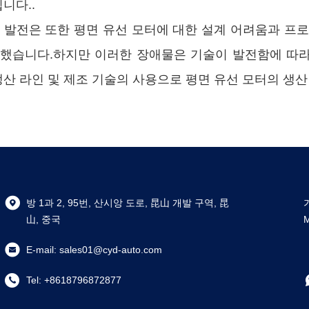
됩니다..
 발전은 또한 평면 유선 모터에 대한 설계 어려움과 프
했습니다.하지만 이러한 장애물은 기술이 발전함에 따라 
생산 라인 및 제조 기술의 사용으로 평면 유선 모터의 생
방 1과 2, 95번, 산시앙 도로, 昆山 개발 구역, 昆
山, 중국
E-mail:
sales01@cyd-auto.com
Tel:
+8618796872877