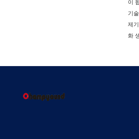
이 
기술
제기
화 