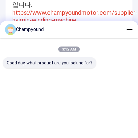
입니다.
https://www.champyoundmotor.com/supplier-
hairpin-winding-machine
Champyound
Recommended Products
3:12 AM
Good day, what product are you looking for?
스마트 PLC 제어 평면
로터 코일 싱글 스테이
세바 제어 모터 
와이어 스테이터 헤어핀
터 자동 와일딩 머신
일딩 머신 세 바
벡더 1.0mm에서
370mm 2.5kW
이터 라인 50KN
5.0mm 와이어
문의 보내기
문의 보내기
문의 보