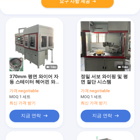
요구 사항 제공
370mm 평면 와이어 자
정밀 서보 와이핑 및 평
동 스테이터 헤어핀 와
면 절단 시스템
일딩 기계 조립 라인 사
가격:
negotiable
가격:
negotiable
용자 정의
MOQ:
1 세트
MOQ:
1 세트
최신 가격 받기
최신 가격 받기
지금 연락
지금 연락