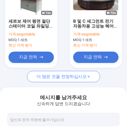
회사 소개
공장 투어
세르보 제어 평면 절단
B 및 C 세그먼트 전기
스테이터 코일 와일딩
자동차용 고성능 헤어핀
품질 관리
기계 조립 라인
스테이터 어셈블리 솔루
가격:
negotiable
가격:
negotiable
션
MOQ:
1 세트
MOQ:
1 세트
연락처
최신 가격 받기
최신 가격 받기
뉴스
지금 연락
지금 연락
견적 요청
더 많은 것을 전망하십시오
헤어핀 와일딩 머신
메시지를 남겨주세요
신속하게 답변 드리겠습니다
라크 제거 기계
스테이터 압축 기계