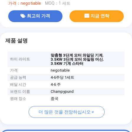
가격：negotiable
MOQ：1 세트
최고의 가격
지금 연락
제품 설명
,
맞춤형 3단계 모터 와일딩 기계
하이 라이트
,
3.5KW 3단계 모터 와일링 머신
3.5KW 기계 스타터
가격
negotiable
공급 능력
4-6주당 1세트
배달 시간
4-6 주
브랜드 이름
Champypund
원래 장소
중국
더 많은 것을 전망하십시오