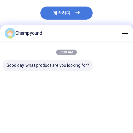
계속하다
Champyound
추천된 제품
7:39 AM
Good day, what product are you looking for?
전동기 권상기
고정밀 자동 평각선 확
평면 와이어 스
장기, 모터 코일용,
조립 라인 확장 
±0.02mm 정확도
코일 제조 기계 
최고의 가격
최고의 가격
최고의 