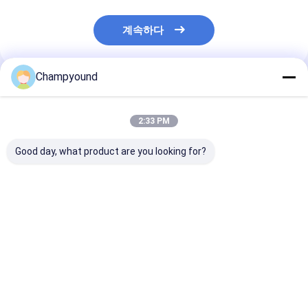
계속하다
Champyound
추천된 제품
2:33 PM
Good day, what product are you looking for?
전기 오토바이를 위한
항공우주용 자동차 등급
Flat Wire Stat
ISO 아웃보드 PMSM
스테이터 코일 바늘 윙
High-Precisio
모터 스테이터 와일딩
링 시스템
Varnish Stripp
머신
Machine
최고의 가격
최고의 가격
최고의 